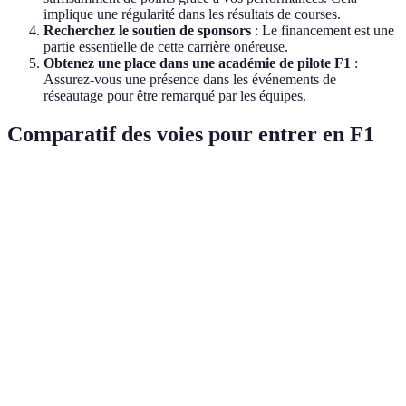
implique une régularité dans les résultats de courses.
Recherchez le soutien de sponsors
: Le financement est une
partie essentielle de cette carrière onéreuse.
Obtenez une place dans une académie de pilote F1
:
Assurez-vous une présence dans les événements de
réseautage pour être remarqué par les équipes.
Comparatif des voies pour entrer en F1
Voie d'entrée
Avantages
Inconvénients
Verdict
Formation
Recommandé
Karting
Compétition
de base
pour début
traditionnel
intense
solide
rapide
Accès à des
Engagement
Idéal pour un
Académie de
ressources
financier
parcours
pilote F1
exclusives
majeur
structuré
Utile pour
Formations
Formation
Coût plus