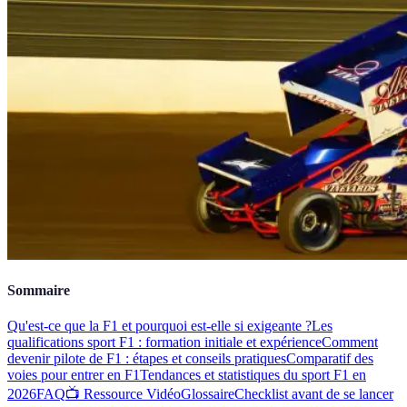
Sommaire
Qu'est-ce que la F1 et pourquoi est-elle si exigeante ?
Les
qualifications sport F1 : formation initiale et expérience
Comment
devenir pilote de F1 : étapes et conseils pratiques
Comparatif des
voies pour entrer en F1
Tendances et statistiques du sport F1 en
2026
FAQ
📺 Ressource Vidéo
Glossaire
Checklist avant de se lancer