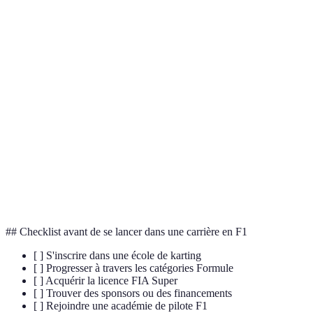
Terme
Définition
Discipline de sport automobile ouverte aux enfants
Karting
dès 8 ans, servant souvent de base d'apprentissage
pour la F1.
Certification nécessaire pour concourir en Formule
Licence
1, obtenue en marquant des points dans des courses
FIA Super
de voitures sanctionnées.
Technologie de moteur combinant des énergies
Propulsion
fossiles et électriques, de plus en plus utilisée en
hybride
Formule 1.
## Checklist avant de se lancer dans une carrière en F1
[ ] S'inscrire dans une école de karting
[ ] Progresser à travers les catégories Formule
[ ] Acquérir la licence FIA Super
[ ] Trouver des sponsors ou des financements
[ ] Rejoindre une académie de pilote F1