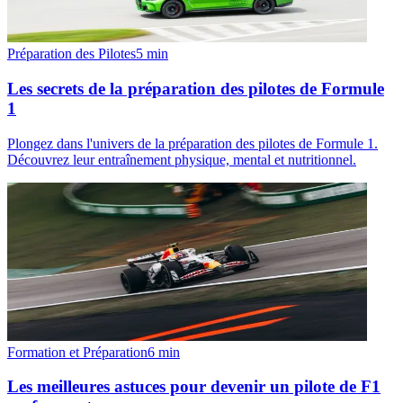
Préparation des Pilotes
5
min
Les secrets de la préparation des pilotes de Formule
1
Plongez dans l'univers de la préparation des pilotes de Formule 1.
Découvrez leur entraînement physique, mental et nutritionnel.
Formation et Préparation
6
min
Les meilleures astuces pour devenir un pilote de F1