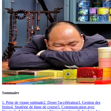
Sommaire
1. Prise de virage optimale
2. Doser l'accélération
3. Gestion des
freins
4. Stratégie de ligne de course
5. Communication avec