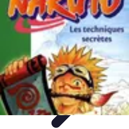
Pilotes Formule 1
techniques de pilotage
Portraits de Pilotes
Carrières de
Pilotes
Circuits
Carrière
Pilotes Formule 1