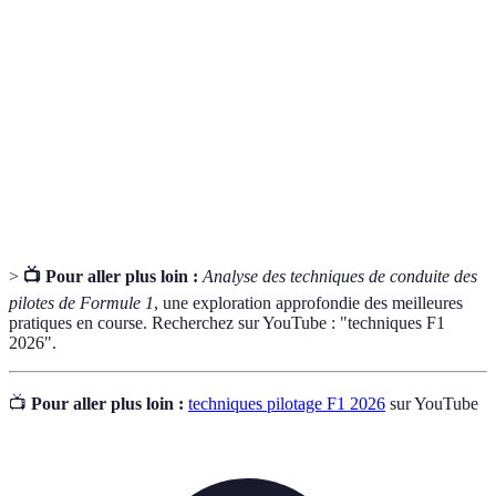
Télémétrie
la voiture pour optimiser les performances.
Chemin optimal que prend le pilote sur le circuit
Trajectoire
pour maximiser sa vitesse.
Outil d'entraînement virtuel permettant aux pilotes
Simulateur
de s'exercer sur des circuits sans être physiquement
présents.
>
📺 Pour aller plus loin :
Analyse des techniques de conduite des
pilotes de Formule 1
, une exploration approfondie des meilleures
pratiques en course. Recherchez sur YouTube : "techniques F1
2026".
📺
Pour aller plus loin :
techniques pilotage F1 2026
sur YouTube