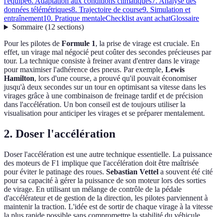
l'équipe
6. Adaptation aux conditions climatiques
7. Analyse des
données télémétriques
8. Trajectoire de course
9. Simulation et
entraînement
10. Pratique mentale
Checklist avant achat
Glossaire
Sommaire
(
12
sections
)
Pour les pilotes de
Formule 1
, la prise de virage est cruciale. En
effet, un virage mal négocié peut coûter des secondes précieuses par
tour. La technique consiste à freiner avant d'entrer dans le virage
pour maximiser l'adhérence des pneus. Par exemple,
Lewis
Hamilton
, lors d'une course, a prouvé qu'il pouvait économiser
jusqu'à deux secondes sur un tour en optimisant sa vitesse dans les
virages grâce à une combinaison de freinage tardif et de précision
dans l'accélération. Un bon conseil est de toujours utiliser la
visualisation pour anticiper les virages et se préparer mentalement.
2. Doser l'accélération
Doser l'accélération est une autre technique essentielle. La puissance
des moteurs de F1 implique que l'accélération doit être maîtrisée
pour éviter le patinage des roues.
Sebastian Vettel
a souvent été cité
pour sa capacité à gérer la puissance de son moteur lors des sorties
de virage. En utilisant un mélange de contrôle de la pédale
d'accélérateur et de gestion de la direction, les pilotes parviennent à
maintenir la traction. L'idée est de sortir de chaque virage à la vitesse
la plus rapide possible sans compromettre la stabilité du véhicule.