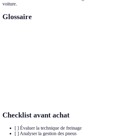
voiture.
Glossaire
Terme
Définition
Le chemin optimal qu'une voiture doit suivre pour
Trajectoire
minimiser le temps au tour.
Le point le plus intérieur d'un virage, où la voiture
Apex
doit atteindre sa vitesse maximale.
Understeer
Respectivement, lorsque la voiture glisse trop à
/ Oversteer
l'extérieur ou à l'intérieur d'un virage.
Checklist avant achat
[ ] Évaluer la technique de freinage
[ ] Analyser la gestion des pneus