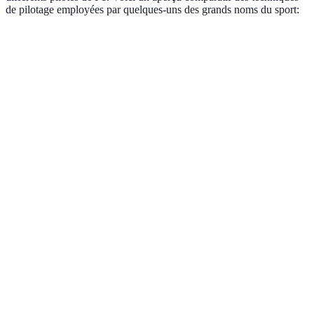
de pilotage employées par quelques-uns des grands noms du sport:
Pilote
Style de pilotage
Points forts
Points à améli
Excellente
Lewis
Parfois trop
Agressif, rapide
gestion des
Hamilton
confiant en cou
pneus
Capacité à
Max
Très offensif,
dépasser
Parfois
Verstappen
audacieux
sous
imprévisible
pression
Fernando
Calculé,
Stratégie de
Manque de vite
Alonso
consistant
course
pure
Précision
Sebastian
Moins agressif,
Technique, fluide
dans les
Vettel
parfois hésitant
virages