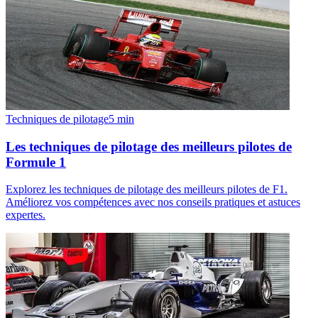
Techniques de pilotage
5
min
Les techniques de pilotage des meilleurs pilotes de
Formule 1
Explorez les techniques de pilotage des meilleurs pilotes de F1.
Améliorez vos compétences avec nos conseils pratiques et astuces
expertes.