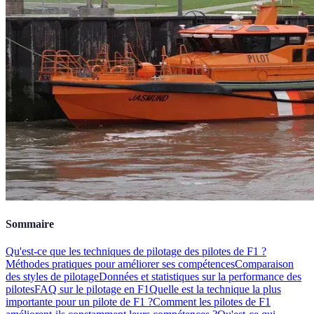
Sommaire
Qu'est-ce que les techniques de pilotage des pilotes de F1 ?
Méthodes pratiques pour améliorer ses compétences
Comparaison
des styles de pilotage
Données et statistiques sur la performance des
pilotes
FAQ sur le pilotage en F1
Quelle est la technique la plus
importante pour un pilote de F1 ?
Comment les pilotes de F1