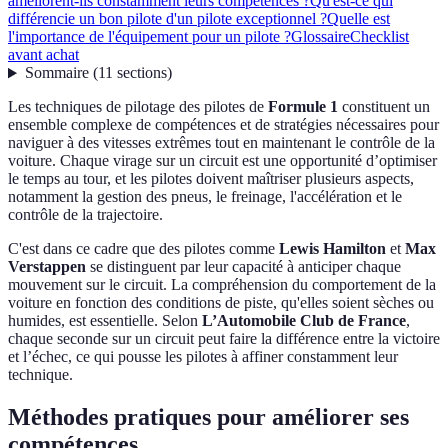
améliorent-ils constamment leurs compétences ?
Qu'est-ce qui
différencie un bon pilote d'un pilote exceptionnel ?
Quelle est
l'importance de l'équipement pour un pilote ?
Glossaire
Checklist
avant achat
Sommaire
(
11
sections
)
Les techniques de pilotage des pilotes de
Formule 1
constituent un
ensemble complexe de compétences et de stratégies nécessaires pour
naviguer à des vitesses extrêmes tout en maintenant le contrôle de la
voiture. Chaque virage sur un circuit est une opportunité d’optimiser
le temps au tour, et les pilotes doivent maîtriser plusieurs aspects,
notamment la gestion des pneus, le freinage, l'accélération et le
contrôle de la trajectoire.
C'est dans ce cadre que des pilotes comme
Lewis Hamilton
et
Max
Verstappen
se distinguent par leur capacité à anticiper chaque
mouvement sur le circuit. La compréhension du comportement de la
voiture en fonction des conditions de piste, qu'elles soient sèches ou
humides, est essentielle. Selon
L’Automobile Club de France
,
chaque seconde sur un circuit peut faire la différence entre la victoire
et l’échec, ce qui pousse les pilotes à affiner constamment leur
technique.
Méthodes pratiques pour améliorer ses
compétences