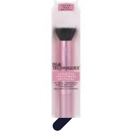
Pilotes Formule 1
techniques de pilotage
Portraits de Pilotes
Carrières de
Pilotes
Circuits
Carrière
Pilotes Formule 1