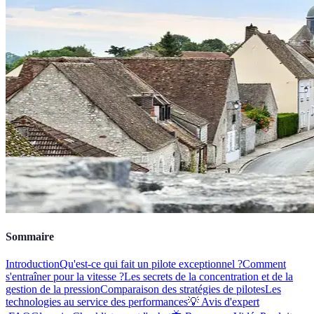
Sommaire
Introduction
Qu'est-ce qui fait un pilote exceptionnel ?
Comment
s'entraîner pour la vitesse ?
Les secrets de la concentration et de la
gestion de la pression
Comparaison des stratégies de pilotes
Les
technologies au service des performances
💡 Avis d'expert