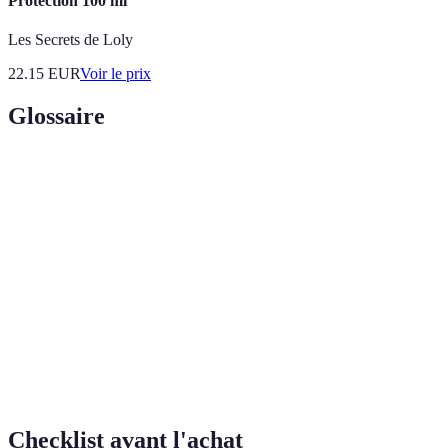
Protection 100 ml
Les Secrets de Loly
22.15
EUR
Voir le prix
Glossaire
Terme
Définition
Système de collecte de données en temps réel durant
Télémétrie
la course.
Reproduction virtuelle de la conduite pour
Simulation
s’entraîner sans risques.
Éléments cruciaux qui impactent l’adhérence et la
Pneus
vitesse.
Checklist avant l'achat