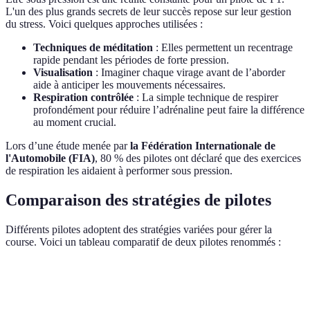
L'un des plus grands secrets de leur succès repose sur leur gestion
du stress. Voici quelques approches utilisées :
Techniques de méditation
: Elles permettent un recentrage
rapide pendant les périodes de forte pression.
Visualisation
: Imaginer chaque virage avant de l’aborder
aide à anticiper les mouvements nécessaires.
Respiration contrôlée
: La simple technique de respirer
profondément pour réduire l’adrénaline peut faire la différence
au moment crucial.
Lors d’une étude menée par
la Fédération Internationale de
l'Automobile (FIA)
, 80 % des pilotes ont déclaré que des exercices
de respiration les aidaient à performer sous pression.
Comparaison des stratégies de pilotes
Différents pilotes adoptent des stratégies variées pour gérer la
course. Voici un tableau comparatif de deux pilotes renommés :
Pilote
Stratégie durant la course
Points forts
Poin