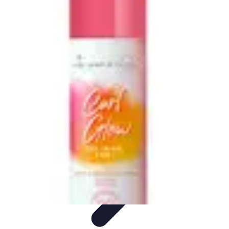
Pilotes Formule 1
techniques de pilotage
Portraits de Pilotes
Carrières de
Pilotes
Circuits
Carrière
Pilotes Formule 1