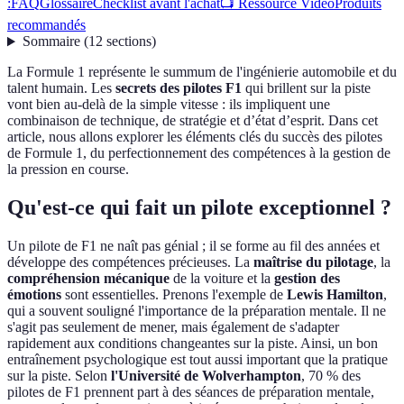
:
FAQ
Glossaire
Checklist avant l'achat
📺 Ressource Vidéo
Produits
recommandés
Sommaire
(
12
sections
)
La Formule 1 représente le summum de l'ingénierie automobile et du
talent humain. Les
secrets des pilotes F1
qui brillent sur la piste
vont bien au-delà de la simple vitesse : ils impliquent une
combinaison de technique, de stratégie et d’état d’esprit. Dans cet
article, nous allons explorer les éléments clés du succès des pilotes
de Formule 1, du perfectionnement des compétences à la gestion de
la pression en course.
Qu'est-ce qui fait un pilote exceptionnel ?
Un pilote de F1 ne naît pas génial ; il se forme au fil des années et
développe des compétences précieuses. La
maîtrise du pilotage
, la
compréhension mécanique
de la voiture et la
gestion des
émotions
sont essentielles. Prenons l'exemple de
Lewis Hamilton
,
qui a souvent souligné l'importance de la préparation mentale. Il ne
s'agit pas seulement de mener, mais également de s'adapter
rapidement aux conditions changeantes sur la piste. Ainsi, un bon
entraînement psychologique est tout aussi important que la pratique
sur la piste. Selon
l'Université de Wolverhampton
, 70 % des
pilotes de F1 prennent part à des séances de préparation mentale,