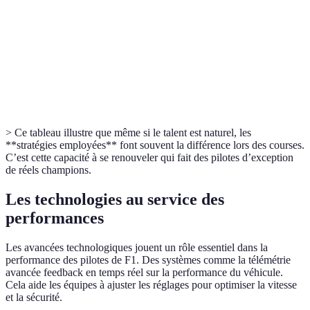
Vitesse dans
Parf
Lewis
Zéro erreur et adaptation
la gestion des
agre
Hamilton
instantanée
pneus
débu
Compétitivité
Max
Peut
Offensive et déterminée
et prise de
Verstappen
impr
risque
> Ce tableau illustre que même si le talent est naturel, les
**stratégies employées** font souvent la différence lors des courses.
C’est cette capacité à se renouveler qui fait des pilotes d’exception
de réels champions.
Les technologies au service des
performances
Les avancées technologiques jouent un rôle essentiel dans la
performance des pilotes de F1. Des systèmes comme la télémétrie
avancée feedback en temps réel sur la performance du véhicule.
Cela aide les équipes à ajuster les réglages pour optimiser la vitesse
et la sécurité.