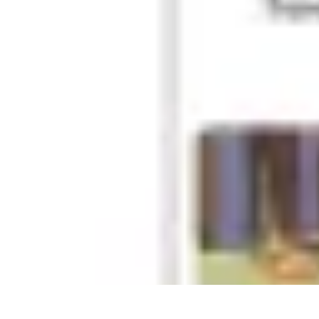
Pilotes Formule 1
techniques de pilotage
Portraits de Pilotes
Carrières de Pilotes
Circuits
C
Pilotes Formule 1