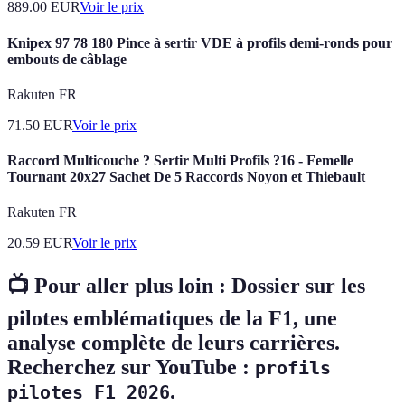
889.00
EUR
Voir le prix
Knipex 97 78 180 Pince à sertir VDE à profils demi-ronds pour
embouts de câblage
Rakuten FR
71.50
EUR
Voir le prix
Raccord Multicouche ? Sertir Multi Profils ?16 - Femelle
Tournant 20x27 Sachet De 5 Raccords Noyon et Thiebault
Rakuten FR
20.59
EUR
Voir le prix
📺 Pour aller plus loin :
Dossier sur les
pilotes emblématiques de la F1
, une
analyse complète de leurs carrières.
Recherchez sur YouTube :
profils
.
pilotes F1 2026