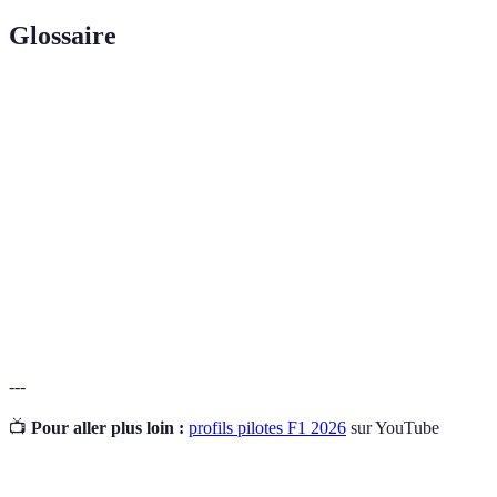
Glossaire
Terme
Définition
Monoplace
Voiture de course conçue pour une seule personne.
Pole
Position de départ la plus avantageuse, obtenue lors
Position
des qualifications.
Arrêt stratégique aux stands pour ravitaillement et
Pit Stop
changement de pneus.
---
📺
Pour aller plus loin :
profils pilotes F1 2026
sur YouTube