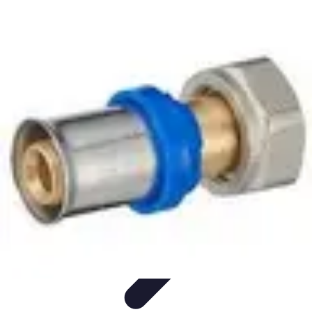
Pilotes Formule 1
techniques de pilotage
Portraits de Pilotes
Carrières de
Pilotes
Circuits
Carrière
Pilotes Formule 1