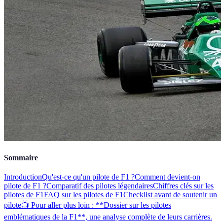
Sommaire
Introduction
Qu'est-ce qu'un pilote de F1 ?
Comment devient-on
pilote de F1 ?
Comparatif des pilotes légendaires
Chiffres clés sur les
pilotes de F1
FAQ sur les pilotes de F1
Checklist avant de soutenir un
pilote
📺 Pour aller plus loin : **Dossier sur les pilotes
emblématiques de la F1**, une analyse complète de leurs carrières.