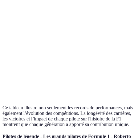
Pilote
Grands Prix disputés
Victoires
Championn
Juan
Manuel
52
24
5
Fangio
Ayrton
161
41
3
Senna
Michael
308
91
7
Schumacher
Lewis
300+
100+
7
Hamilton
Ce tableau illustre non seulement les records de performances, mais
également l’évolution des compétitions. La longévité des carrières,
les victoires et l’impact de chaque pilote sur l'histoire de la F1
montrent que chaque génération a apporté sa contribution unique.
Pilotes de légende - Les grands pilotes de Formule 1 - Roberto