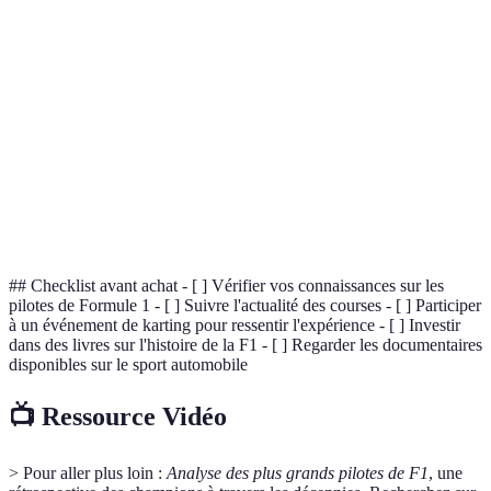
Terme
Définition
Drapeau à
Indique la fin d'une course en F1.
damier
Pole Position
Première position de départ lors d'une course.
Partie principale du véhicule qui supporte toutes
Châssis
les autres pièces.
## Checklist avant achat - [ ] Vérifier vos connaissances sur les
pilotes de Formule 1 - [ ] Suivre l'actualité des courses - [ ] Participer
à un événement de karting pour ressentir l'expérience - [ ] Investir
dans des livres sur l'histoire de la F1 - [ ] Regarder les documentaires
disponibles sur le sport automobile
📺 Ressource Vidéo
> Pour aller plus loin :
Analyse des plus grands pilotes de F1
, une