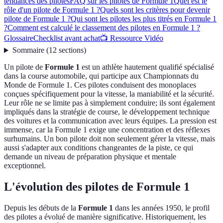
tendances des pilotes
FAQ sur les pilotes de Formule 1
Quel est le
rôle d'un pilote de Formule 1 ?
Quels sont les critères pour devenir
pilote de Formule 1 ?
Qui sont les pilotes les plus titrés en Formule 1
?
Comment est calculé le classement des pilotes en Formule 1 ?
Glossaire
Checklist avant achat
📺 Ressource Vidéo
Sommaire
(
12
sections
)
Un pilote de
Formule 1
est un athlète hautement qualifié spécialisé
dans la course automobile, qui participe aux Championnats du
Monde de Formule 1. Ces pilotes conduisent des monoplaces
conçues spécifiquement pour la vitesse, la maniabilité et la sécurité.
Leur rôle ne se limite pas à simplement conduire; ils sont également
impliqués dans la stratégie de course, le développement technique
des voitures et la communication avec leurs équipes. La pression est
immense, car la Formule 1 exige une concentration et des réflexes
surhumains. Un bon pilote doit non seulement gérer la vitesse, mais
aussi s'adapter aux conditions changeantes de la piste, ce qui
demande un niveau de préparation physique et mentale
exceptionnel.
L'évolution des pilotes de Formule 1
Depuis les débuts de la
Formule 1
dans les années 1950, le profil
des pilotes a évolué de manière significative. Historiquement, les