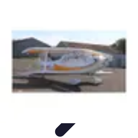
Pilotes Formule 1
techniques de pilotage
Portraits de Pilotes
Carrières de
Pilotes
Circuits
Carrière
Pilotes Formule 1