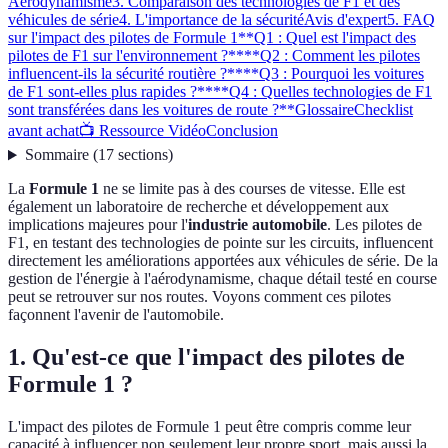
Aérodynamisme
3. Comparaison des technologies de F1 et des
véhicules de série
4. L'importance de la sécurité
Avis d'expert
5. FAQ
sur l'impact des pilotes de Formule 1
**Q1 : Quel est l'impact des
pilotes de F1 sur l'environnement ?**
**Q2 : Comment les pilotes
influencent-ils la sécurité routière ?**
**Q3 : Pourquoi les voitures
de F1 sont-elles plus rapides ?**
**Q4 : Quelles technologies de F1
sont transférées dans les voitures de route ?**
Glossaire
Checklist
avant achat
📺 Ressource Vidéo
Conclusion
Sommaire
(
17
sections
)
La
Formule 1
ne se limite pas à des courses de vitesse. Elle est
également un laboratoire de recherche et développement aux
implications majeures pour l'
industrie automobile
. Les pilotes de
F1, en testant des technologies de pointe sur les circuits, influencent
directement les améliorations apportées aux véhicules de série. De la
gestion de l'énergie à l'aérodynamisme, chaque détail testé en course
peut se retrouver sur nos routes. Voyons comment ces pilotes
façonnent l'avenir de l'automobile.
1. Qu'est-ce que l'impact des pilotes de
Formule 1 ?
L'impact des pilotes de Formule 1 peut être compris comme leur
capacité à influencer non seulement leur propre sport, mais aussi la