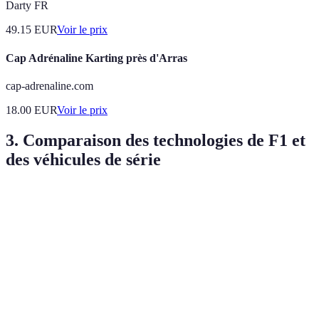
Darty FR
49.15
EUR
Voir le prix
Cap Adrénaline Karting près d'Arras
cap-adrenaline.com
18.00
EUR
Voir le prix
3. Comparaison des technologies de F1 et
des véhicules de série
Technologie
Formule 1
Véhicules de série
Verdict
Moteurs
Adaptati
Système de
Moteurs hybrides et
hybrides
dans les
propulsion
électriques
avancés
gammes
Composites
Aluminium,
En cours
Matériaux
ultra-légers
plastiques renforcés
dévelop