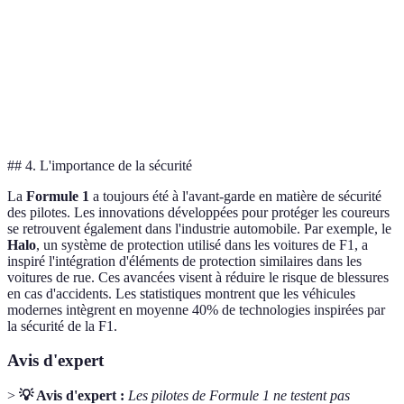
Gestion de
Systèmes de
Générateurs
Utilisati
l'énergie
récupération
d'énergie cinétique
croissant
Designs
Designs optimisés
Meilleur
Aérodynamisme
complexes
aerodynamiquement
venir
## 4. L'importance de la sécurité
La
Formule 1
a toujours été à l'avant-garde en matière de sécurité
des pilotes. Les innovations développées pour protéger les coureurs
se retrouvent également dans l'industrie automobile. Par exemple, le
Halo
, un système de protection utilisé dans les voitures de F1, a
inspiré l'intégration d'éléments de protection similaires dans les
voitures de rue. Ces avancées visent à réduire le risque de blessures
en cas d'accidents. Les statistiques montrent que les véhicules
modernes intègrent en moyenne 40% de technologies inspirées par
la sécurité de la F1.
Avis d'expert
>
💡 Avis d'expert :
Les pilotes de Formule 1 ne testent pas