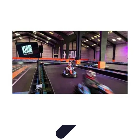
Pilotes Formule 1
techniques de pilotage
Portraits de Pilotes
Carrières de
Pilotes
Circuits
Carrière
Pilotes Formule 1