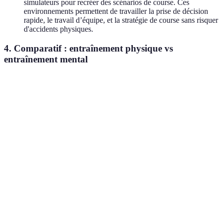
simulateurs pour recréer des scénarios de course. Ces
environnements permettent de travailler la prise de décision
rapide, le travail d’équipe, et la stratégie de course sans risquer
d'accidents physiques.
4. Comparatif : entraînement physique vs
entraînement mental
Critère
Entraînement physique
Entraînement mental
Type d'effort
Endurance et force
Stabilité émotionnelle
Infrastructures
Simulateurs, séances
Salle de sport, circuit
nécessaires
de méditation
Impact sur la
Direct et mesurable
Indirect mais critique
performance
Durée de