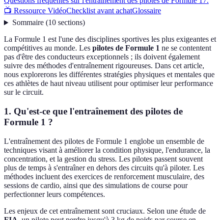
Questions fréquentes sur l'entraînement des pilotes de Formule 1
7.
📺 Ressource Vidéo
Checklist avant achat
Glossaire
Sommaire
(
10
sections
)
La Formule 1 est l'une des disciplines sportives les plus exigeantes et
compétitives au monde. Les
pilotes de Formule 1
ne se contentent
pas d'être des conducteurs exceptionnels ; ils doivent également
suivre des méthodes d'entraînement rigoureuses. Dans cet article,
nous explorerons les différentes stratégies physiques et mentales que
ces athlètes de haut niveau utilisent pour optimiser leur performance
sur le circuit.
1. Qu'est-ce que l'entraînement des pilotes de
Formule 1 ?
L'entraînement des pilotes de Formule 1 englobe un ensemble de
techniques visant à améliorer la condition physique, l'endurance, la
concentration, et la gestion du stress. Les pilotes passent souvent
plus de temps à s'entraîner en dehors des circuits qu'à piloter. Les
méthodes incluent des exercices de renforcement musculaire, des
sessions de cardio, ainsi que des simulations de course pour
perfectionner leurs compétences.
Les enjeux de cet entraînement sont cruciaux. Selon une étude de
FIA
, un pilote peut perdre jusqu'à 3 kg de poids par course en