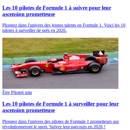
Les 10 pilotes de Formule 1 à suivre pour leur
ascension prometteuse
Plongez dans l'univers des jeunes talents en Formule 1. Voici les 10
pilotes à surveiller de près en 2026.
Être Pilote
6
min
Les 10 pilotes de Formule 1 à surveiller pour leur
ascension prometteuse
Plongez dans l'univers des pilotes de Formule 1 prometteurs qui
révolutionneront le sport. Suivez leur parcours en 2026 !