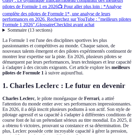
Gasly : Le dynamique français
Tableau comparatif des meilleurs
pilotes de Formule 1 en 2026
📺 Pour aller plus loin : *Analyse
complète des pilotes de Formule 1*, une analyse de leurs
performances en 2026. Recherchez sur YouTube : "meilleurs pilotes
Formule 1 2026".
Glossaire
Checklist avant achat
Sommaire
(
13
sections
)
La Formule 1 est l'une des disciplines sportives les plus
passionnantes et compétitives au monde. Chaque saison, de
nouveaux talents émergent et des pilotes expérimentés continuent de
montrer leur expertise sur la piste. En 2026, plusieurs pilotes se
démarquent par leurs performances, leurs techniques et leur capacité
à s'adapter à des circuits exigeants. Cet article explore les
meilleurs
pilotes de Formule 1
à suivre aujourd'hui.
1. Charles Leclerc : Le futur en devenir
Charles Leclerc
, le pilote monégasque de
Ferrari
, a attiré
l'attention du monde entier avec ses performances impressionnantes.
En 2026, il a déjà inscrit plusieurs podiums à son actif. Son style de
pilotage agressif et sa capacité à s'adapter à différentes conditions de
course font de lui un prétendant sérieux au titre mondial. En 2025, il
a obtenu 6 victoires, prouvant sa constance et sa détermination. De
plus, Leclerc possède cette incroyable capacité à gérer la pression,