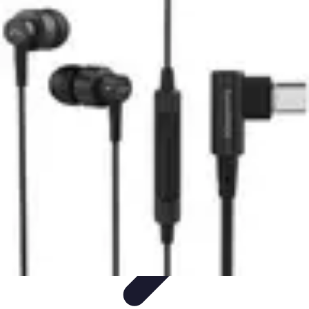
Pilotes Formule 1
techniques de pilotage
Portraits de Pilotes
Carrières de
Pilotes
Circuits
Carrière
Pilotes Formule 1