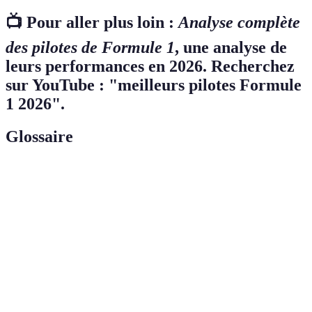
📺 Pour aller plus loin :
Analyse complète
des pilotes de Formule 1
, une analyse de
leurs performances en 2026. Recherchez
sur YouTube : "meilleurs pilotes Formule
1 2026".
Glossaire
Terme
Définition
Pole
La première position de départ, généralement obtenue
Position
par le pilote le plus rapide en qualifications.
Pit
Une pause durant laquelle une équipe de mécaniciens
Stop
intervient pour changer les pneus ou réparer la voiture.
Système de réduction de la traînée qui permet aux