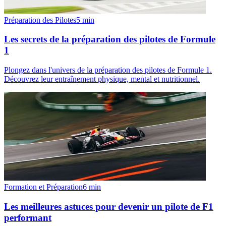
Préparation des Pilotes
5
min
Les secrets de la préparation des pilotes de Formule
1
Plongez dans l'univers de la préparation des pilotes de Formule 1.
Découvrez leur entraînement physique, mental et nutritionnel.
Formation et Préparation
6
min
Les meilleures astuces pour devenir un pilote de F1
performant