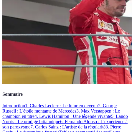
Sommaire
Introduction
1. Charles Leclerc : Le futur en devenir
2. George
Russell : L'étoile montante de Mercedes
3. Max Verstappen : Le
champion en titre
4. Lewis Hamilton : Une légende vivante
5. Lando
Norris : Le prodige britannique
6. Fernando Alonso : L'expérience à
son paroxysme
7. Carlos Sainz : L'artiste de la régularité
8. Pierre