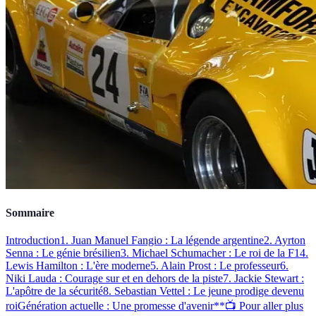
Sommaire
Introduction
1. Juan Manuel Fangio : La légende argentine
2. Ayrton
Senna : Le génie brésilien
3. Michael Schumacher : Le roi de la F1
4.
Lewis Hamilton : L'ère moderne
5. Alain Prost : Le professeur
6.
Niki Lauda : Courage sur et en dehors de la piste
7. Jackie Stewart :
L'apôtre de la sécurité
8. Sebastian Vettel : Le jeune prodige devenu
roi
Génération actuelle : Une promesse d'avenir
**📺 Pour aller plus