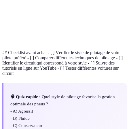
Accélération
temps donné. Cela dépend de la puissance du
moteur et de la traction.
Technique où le pilote attend le dernier moment
Freinage
pour freiner avant un virage, permettant une
tardif
vitesse de passage supérieure.
## Checklist avant achat - [ ] Vérifier le style de pilotage de votre
pilote préféré - [ ] Comparer différentes techniques de pilotage - [ ]
Identifier le circuit qui correspond à votre style - [ ] Suivre des
tutoriels en ligne sur YouTube - [ ] Tester différentes voitures sur
circuit
🧠 Quiz rapide :
Quel style de pilotage favorise la gestion
optimale des pneus ?
- A) Agressif
- B) Fluide
- C) Conservateur