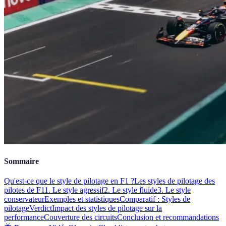
Sommaire
Qu'est-ce que le style de pilotage en F1 ?
Les styles de pilotage des
pilotes de F1
1. Le style agressif
2. Le style fluide
3. Le style
conservateur
Exemples et statistiques
Comparatif : Styles de
pilotage
Verdict
Impact des styles de pilotage sur la
performance
Couverture des circuits
Conclusion et recommandations