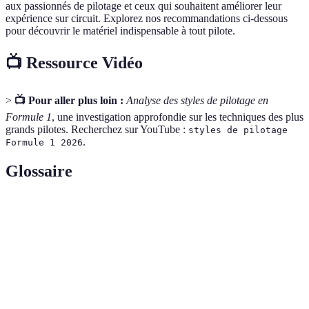
aux passionnés de pilotage et ceux qui souhaitent améliorer leur
expérience sur circuit. Explorez nos recommandations ci-dessous
pour découvrir le matériel indispensable à tout pilote.
📺 Ressource Vidéo
>
📺 Pour aller plus loin :
Analyse des styles de pilotage en
Formule 1
, une investigation approfondie sur les techniques des plus
grands pilotes. Recherchez sur YouTube :
styles de pilotage
.
Formule 1 2026
Glossaire
Terme
Définition
Phénomène où une voiture tourne plus que ce que
Survirage
le conducteur souhaite. Cela peut entraîner une
perte de contrôle.
Capacité d'une voiture à augmenter sa vitesse en un