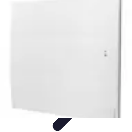
Pilotes Formule 1
techniques de pilotage
Portraits de Pilotes
Carrières de
Pilotes
Circuits
Carrière
Pilotes Formule 1