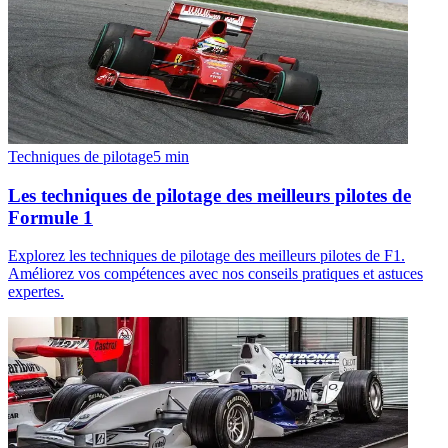
Techniques de pilotage
5
min
Les techniques de pilotage des meilleurs pilotes de
Formule 1
Explorez les techniques de pilotage des meilleurs pilotes de F1.
Améliorez vos compétences avec nos conseils pratiques et astuces
expertes.