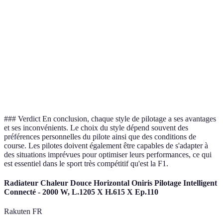
pneus
Temps au
Souvent plus
Constant
Variable
tour
rapide
Adaptabilité
Moyenne
Élevée
Élevée
Taux
Élevé
Bas
Bas
d'accidents
### Verdict En conclusion, chaque style de pilotage a ses avantages
et ses inconvénients. Le choix du style dépend souvent des
préférences personnelles du pilote ainsi que des conditions de
course. Les pilotes doivent également être capables de s'adapter à
des situations imprévues pour optimiser leurs performances, ce qui
est essentiel dans le sport très compétitif qu'est la F1.
Radiateur Chaleur Douce Horizontal Oniris Pilotage Intelligent
Connecté - 2000 W, L.1205 X H.615 X Ep.110
Rakuten FR