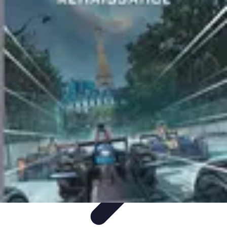
Pilotes Formule 1
techniques de pilotage
Portraits de Pilotes
Carrières de
Pilotes
Circuits
Carrière
Pilotes Formule 1