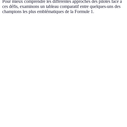
Pour mieux comprendre les différentes approches des pilotes face à
ces défis, examinons un tableau comparatif entre quelques-uns des
champions les plus emblématiques de la Formule 1.
Pilote
Approche Technique
Préparation Physique
Lewis
Analyse des données
Entraînement complet
Hamilton
poussée
(muscle + cardio)
Sebastian
Adaptation à la
Cardio + entraînement
Vettel
voiture clé
en endurance
Connaissance
Michael
Entraînement extrême
profonde de la
Schumacher
(ex. cyclisme)
mécanique
Max
Caraîtré de la
Sport intensif avec
Verstappen
stratégie de course
force interactive