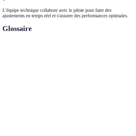
L'équipe technique collabore avec le pilote pour faire des
ajustements en temps réel et s'assurer des performances optimales.
Glossaire
Terme
Définition
Mesure de l'accélération physique subie par les
Force G
pilotes lors des virages ou des freinages.
Technique mentale consistant à imaginer la
Visualisation
performance réussie d’une tâche avant de
l'exécuter.
Étude de la manière dont les corps
Aérodynamisme
interagissent avec l’air pour optimiser la
vitesse et la stabilité des voiture.