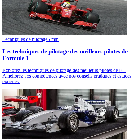
Techniques de pilotage
5
min
Les techniques de pilotage des meilleurs pilotes de
Formule 1
Explorez les techniques de pilotage des meilleurs pilotes de F1.
Améliorez vos compétences avec nos conseils pratiques et astuces
expertes.