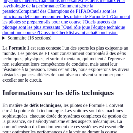
physiques intenses
Adaptations nécessaires
Les défis mentaux et la
psychologie de la performance
Comment gérer la
pression
Comparatif des Champions de F1
FAQ
Quels sont les
principaux défis que rencontrent les pilotes de Formule 1 ?
Comment
les pilotes se préparent-ils pour une course ?
Quels aspects du
pilotage sont les plus stressants ?
Quel rôle joue l'équipe technique
durant une course ?
Glossaire
Checklist avant achat
Conclusion
Sommaire
(
16
sections
)
La
Formule 1
est sans conteste l'un des sports les plus exigeants au
monde. Les pilotes de F1 sont constamment confrontés à des défis
techniques, physiques, et surtout mentaux, qui mettent à l'épreuve
non seulement leurs compétences de conduite, mais aussi leur
résistance à la pression. Dans cet article, nous explorerons les divers
obstacles que ces athlètes de haut niveau doivent surmonter pour
exceller sur le circuit.
Informations sur les défis techniques
En matière de
défis techniques
, les pilotes de Formule 1 doivent
être à la pointe de la technologie. Les voitures sont des machines
sophistiquées, chacune dotée de systèmes complexes de gestion de
la puissance, de l’aérodynamisme et des aspects mécaniques. La
compréhension du fonctionnement de ces systèmes est essentielle
pour optimiser les performances de la voiture durant la course.