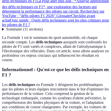
défis techniques en F1
📺 Pour aller plus loin : *Analyse approfondie
des défis techniques en F1*, une exploration des facteurs qui
déterminent la performance des pilotes sur circuit. Recherchez sur
YouTube : "défis pilotes F1 2026".
Glossaire
Checklist avant
achat
Quiz rapide : Quels défis techniques sont les plus critiques pour
les pilotes de F1 ?
Sommaire
(
11
sections
)
La Formule 1 est le summum du sport automobile, où chaque
seconde compte. Les
défis techniques
auxquels sont confrontés les
pilotes de F1 sont variés et complexes, allant de l'aérodynamique à
l'électronique des véhicules. Dans cet article, nous allons analyser en
profondeur ces enjeux cruciaux qui influencent les résultats en
course.
Informationnel : Qu'est-ce que les défis techniques en
F1 ?
Les
défis techniques
en Formule 1 désignent les problématiques
que les pilotes et leurs équipes rencontrent dans le but d'optimiser les
performances de la voiture. Cela comprend la gestion de la
technologie embarquée, comme les systèmes d'alerte préventive, la
compréhension des limites physiques de la voiture, et l'adaptation
aux conditions de course changeantes. Par exemple, les voitures de