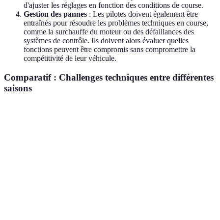
d'ajuster les réglages en fonction des conditions de course.
Gestion des pannes
: Les pilotes doivent également être
entraînés pour résoudre les problèmes techniques en course,
comme la surchauffe du moteur ou des défaillances des
systèmes de contrôle. Ils doivent alors évaluer quelles
fonctions peuvent être compromis sans compromettre la
compétitivité de leur véhicule.
Comparatif : Challenges techniques entre différentes
saisons
Critère
Saison 2025
Saison 2026
Verdict
Technologie
Aéro
Systèmes
Meilleure
Aéro
améliorée
actifs
grip
Systèmes
Dispositifs
Optimisation
Plus de
Électroniques
standard
avancée
précision
Gestion des
Stratégies
Nouvelles
Plus de
Pneus
traditionnelles
compositions
performance