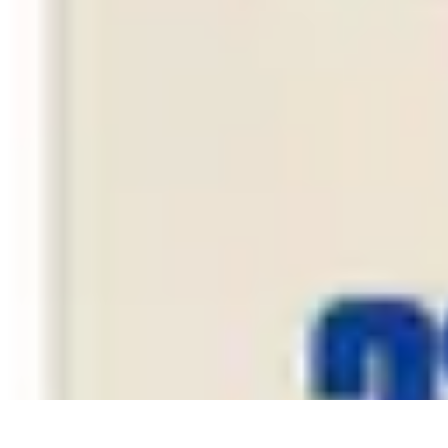
Pilotes Formule 1
techniques de pilotage
Portraits de Pilotes
Carrières de Pilotes
Circuits
C
Pilotes Formule 1