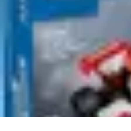
Pilotes Formule 1
techniques de pilotage
Portraits de Pilotes
Carrières de Pilotes
Circuits
C
Pilotes Formule 1