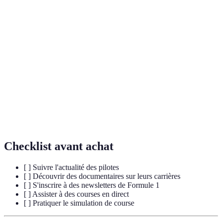
Terme
Définition
La Formule 1 est le championnat du monde de courses
F1
automobiles de monoplaces.
Pole
Position de départ donnée au pilote ayant réalisé le
Position
meilleur temps lors des qualifications.
Team
Responsable d'une écurie de F1, en charge de la
Principal
stratégie, de la gestion et des performances.
Checklist avant achat
[ ] Suivre l'actualité des pilotes
[ ] Découvrir des documentaires sur leurs carrières
[ ] S'inscrire à des newsletters de Formule 1
[ ] Assister à des courses en direct
[ ] Pratiquer le simulation de course