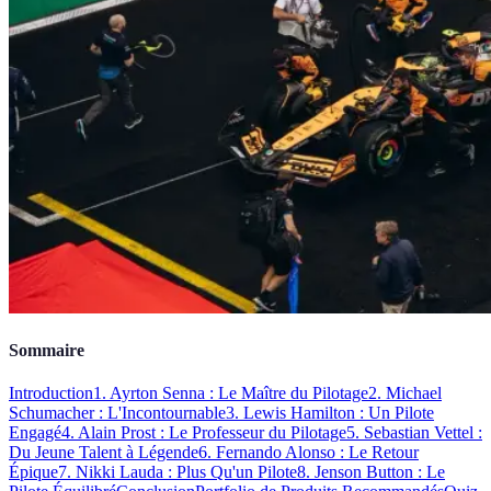
Sommaire
Introduction
1. Ayrton Senna : Le Maître du Pilotage
2. Michael
Schumacher : L'Incontournable
3. Lewis Hamilton : Un Pilote
Engagé
4. Alain Prost : Le Professeur du Pilotage
5. Sebastian Vettel :
Du Jeune Talent à Légende
6. Fernando Alonso : Le Retour
Épique
7. Nikki Lauda : Plus Qu'un Pilote
8. Jenson Button : Le