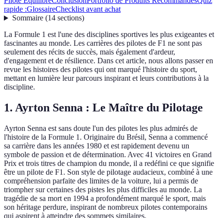
Pilote Équilibré
Conclusion
Portfolio de Produits Recommandés
Quiz
rapide :
Glossaire
Checklist avant achat
Sommaire
(
14
sections
)
La Formule 1 est l'une des disciplines sportives les plus exigeantes et
fascinantes au monde. Les carrières des pilotes de F1 ne sont pas
seulement des récits de succès, mais également d'ardeur,
d'engagement et de résilience. Dans cet article, nous allons passer en
revue les histoires des pilotes qui ont marqué l'histoire du sport,
mettant en lumière leur parcours inspirant et leurs contributions à la
discipline.
1. Ayrton Senna : Le Maître du Pilotage
Ayrton Senna est sans doute l'un des pilotes les plus admirés de
l'histoire de la Formule 1. Originaire du Brésil, Senna a commencé
sa carrière dans les années 1980 et est rapidement devenu un
symbole de passion et de détermination. Avec 41 victoires en Grand
Prix et trois titres de champion du monde, il a redéfini ce que signifie
être un pilote de F1. Son style de pilotage audacieux, combiné à une
compréhension parfaite des limites de la voiture, lui a permis de
triompher sur certaines des pistes les plus difficiles au monde. La
tragédie de sa mort en 1994 a profondément marqué le sport, mais
son héritage perdure, inspirant de nombreux pilotes contemporains
qui aspirent à atteindre des sommets similaires.