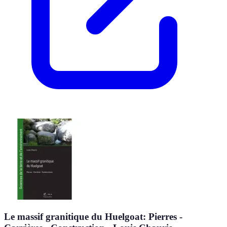
Le massif granitique du Huelgoat: Pierres -