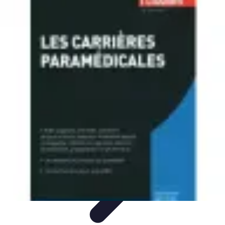
Pilotes Formule 1
techniques de pilotage
Portraits de Pilotes
Carrières de
Pilotes
Circuits
Carrière
Pilotes Formule 1