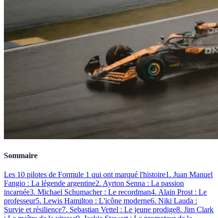
Sommaire
Les 10 pilotes de Formule 1 qui ont marqué l'histoire
1. Juan Manuel
Fangio : La légende argentine
2. Ayrton Senna : La passion
incarnée
3. Michael Schumacher : Le recordman
4. Alain Prost : Le
professeur
5. Lewis Hamilton : L'icône moderne
6. Niki Lauda :
Survie et résilience
7. Sebastian Vettel : Le jeune prodige
8. Jim Clark