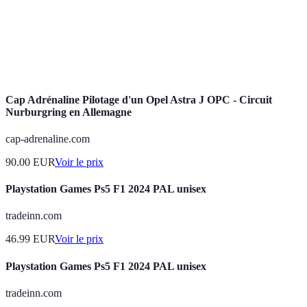
Prix de
des circuits homologués.
l'Automobile)
Sudden courbe à angle droit ou série de virages
Chicane
resserrés sur un circuit.
Cap Adrénaline Pilotage d'un Opel Astra J OPC - Circuit
Nurburgring en Allemagne
cap-adrenaline.com
90.00
EUR
Voir le prix
Playstation Games Ps5 F1 2024 PAL unisex
tradeinn.com
46.99
EUR
Voir le prix
Playstation Games Ps5 F1 2024 PAL unisex
tradeinn.com