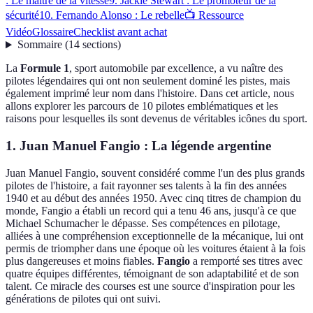
: Le maître de la vitesse
9. Jackie Stewart : Le promoteur de la
sécurité
10. Fernando Alonso : Le rebelle
📺 Ressource
Vidéo
Glossaire
Checklist avant achat
Sommaire
(
14
sections
)
La
Formule 1
, sport automobile par excellence, a vu naître des
pilotes légendaires qui ont non seulement dominé les pistes, mais
également imprimé leur nom dans l'histoire. Dans cet article, nous
allons explorer les parcours de 10 pilotes emblématiques et les
raisons pour lesquelles ils sont devenus de véritables icônes du sport.
1. Juan Manuel Fangio : La légende argentine
Juan Manuel Fangio, souvent considéré comme l'un des plus grands
pilotes de l'histoire, a fait rayonner ses talents à la fin des années
1940 et au début des années 1950. Avec cinq titres de champion du
monde, Fangio a établi un record qui a tenu 46 ans, jusqu'à ce que
Michael Schumacher le dépasse. Ses compétences en pilotage,
alliées à une compréhension exceptionnelle de la mécanique, lui ont
permis de triompher dans une époque où les voitures étaient à la fois
plus dangereuses et moins fiables.
Fangio
a remporté ses titres avec
quatre équipes différentes, témoignant de son adaptabilité et de son
talent. Ce miracle des courses est une source d'inspiration pour les
générations de pilotes qui ont suivi.