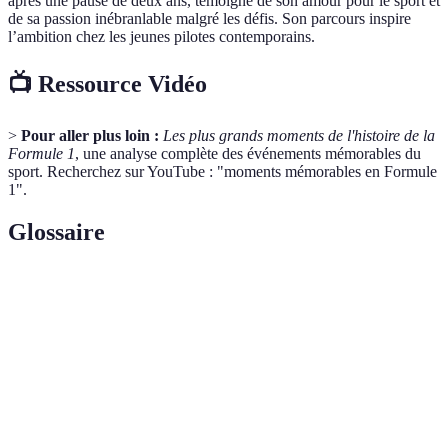
après une pause de deux ans, témoigne de son amour pour le sport et
de sa passion inébranlable malgré les défis. Son parcours inspire
l’ambition chez les jeunes pilotes contemporains.
📺 Ressource Vidéo
>
Pour aller plus loin :
Les plus grands moments de l'histoire de la
Formule 1
, une analyse complète des événements mémorables du
sport. Recherchez sur YouTube : "moments mémorables en Formule
1".
Glossaire
Terme
Définition
Position de départ la plus élevée lors d'une
Pole Position
course, accordée au pilote ayant réalisé le
meilleur temps lors des qualifications.
GPL (Grand
Course automobile de haut niveau organisée sur