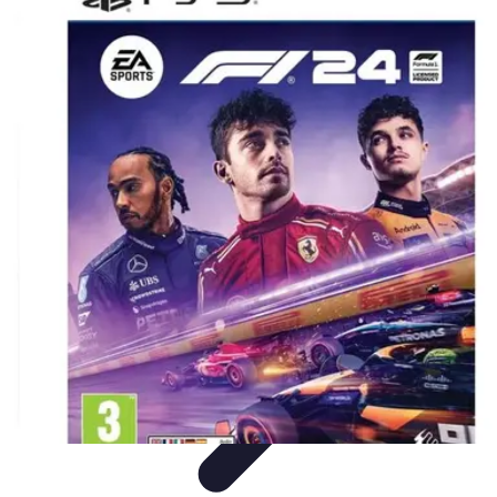
Pilotes Formule 1
techniques de pilotage
Portraits de Pilotes
Carrières de
Pilotes
Circuits
Carrière
Pilotes Formule 1