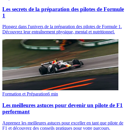
Les secrets de la préparation des pilotes de Formule
1
Plongez dans l'univers de la préparation des pilotes de Formule 1.
Découvrez leur entraînement physique, mental et nutritionnel.
Formation et Préparation
6
min
Les meilleures astuces pour devenir un pilote de F1
performant
Apprenez les meilleures astuces pour exceller en tant que pilote de
F1 et découvrez des conseils pratiques pour votre parcours.