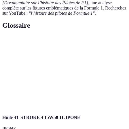
[Documentaire sur l’histoire des Pilotes de F1]
, une analyse
complète sur les figures emblématiques de la Formule 1. Recherchez
sur YouTube :
"l’histoire des pilotes de Formule 1"
.
Glossaire
Terme
Définition
Drapeau à
Signal utilisé pour indiquer la fin d'une course en
damiers
F1.
Pole
Le départ en première place sur la grille de départ,
Position
obtenue lors des qualifications.
Terme italien désignant une équipe de course,
Scuderia
souvent utilisé pour
Ferrari
.
Huile 4T STROKE 4 15W50 1L IPONE
IPONE