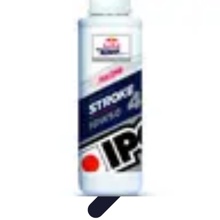
Pilotes Formule 1
techniques de pilotage
Portraits de Pilotes
Carrières de
Pilotes
Circuits
Carrière
Pilotes Formule 1