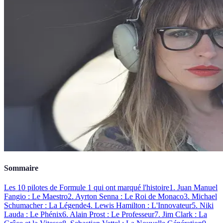
Sommaire
Les 10 pilotes de Formule 1 qui ont marqué l'histoire
1. Juan Manuel
Fangio : Le Maestro
2. Ayrton Senna : Le Roi de Monaco
3. Michael
Schumacher : La Légende
4. Lewis Hamilton : L'Innovateur
5. Niki
Lauda : Le Phénix
6. Alain Prost : Le Professeur
7. Jim Clark : La