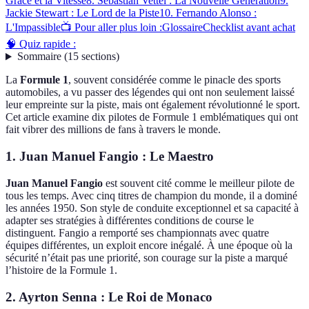
Grâce et la Vitesse
8. Sebastian Vettel : La Nouvelle Génération
9.
Jackie Stewart : Le Lord de la Piste
10. Fernando Alonso :
L'Impassible
📺 Pour aller plus loin :
Glossaire
Checklist avant achat
🧠 Quiz rapide :
Sommaire
(
15
sections
)
La
Formule 1
, souvent considérée comme le pinacle des sports
automobiles, a vu passer des légendes qui ont non seulement laissé
leur empreinte sur la piste, mais ont également révolutionné le sport.
Cet article examine dix pilotes de Formule 1 emblématiques qui ont
fait vibrer des millions de fans à travers le monde.
1. Juan Manuel Fangio : Le Maestro
Juan Manuel Fangio
est souvent cité comme le meilleur pilote de
tous les temps. Avec cinq titres de champion du monde, il a dominé
les années 1950. Son style de conduite exceptionnel et sa capacité à
adapter ses stratégies à différentes conditions de course le
distinguent. Fangio a remporté ses championnats avec quatre
équipes différentes, un exploit encore inégalé. À une époque où la
sécurité n’était pas une priorité, son courage sur la piste a marqué
l’histoire de la Formule 1.
2. Ayrton Senna : Le Roi de Monaco