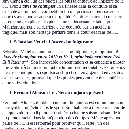
Jim Clark a été l'un des pilotes les plus talentueux de l'histoire de la
F1, avec
2 titres de champion
. Sa finesse dans la conduite et sa
capacité à dominer la compétition lui ont permis de remporter des
courses avec une aisance remarquable. Clark est souvent considéré
comme un des pilotes les plus naturels, incarnant le talent pur.
Malheureusement, sa carrière a été écourtée par un accident
tragique, mais son héritage perdure dans le cœur des fans de F1.
Sebastian Vettel : L'ascension fulgurante
Sebastian Vettel a connu une ascension fulgurante, remportant
4
titres de champion
entre 2010 et 2013, principalement avec
Red
Bull Racing
**. Son incroyable concentration et sa capacité à piloter
une voiture à la limite ont fait de lui un rival redoutable. Par ailleurs,
il est reconnu pour sa sportsmanship et son engagement envers des
causes sociales, prouvant que les pilotes peuvent être des modèles en
dehors des circuits.
Fernand Alonso : Le vétéran toujours présent
Fernando Alonso, double champion du monde, est connu pour son
incroyable longévité dans le sport. Son habileté à tirer le meilleur de
chaque voiture qu'il pilote est saluée à chaque saison, faisant de lui
un pilote crucial dans la préparation des équipes. Même après une
pause de F1, il est retourné pour prouver qu'il reste l'un des
meilleurs, continuant à inspirer les jeunes pilotes.