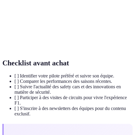
F1
sport automobile.
Pole
La première position sur la grille de départ, obtenue
Position
lors des qualifications.
Team
Responsable principal d'une équipe de F1, gérant à la
Principal
fois les opérations et la stratégie.
Checklist avant achat
[ ] Identifier votre pilote préféré et suivre son équipe.
[ ] Comparer les performances des saisons récentes.
[ ] Suivre l'actualité des safety cars et des innovations en
matière de sécurité.
[ ] Participer à des visites de circuits pour vivre l'expérience
F1.
[ ] S'inscrire à des newsletters des équipes pour du contenu
exclusif.