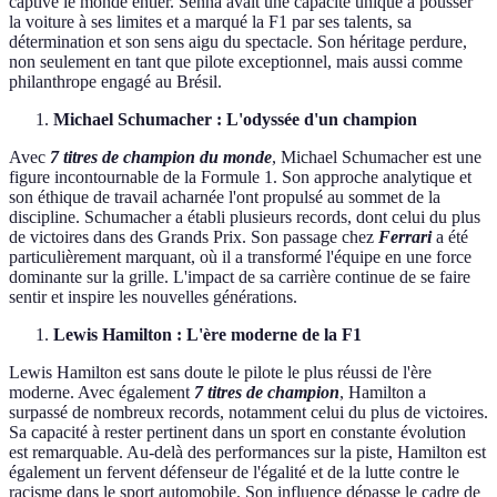
captivé le monde entier. Senna avait une capacité unique à pousser
la voiture à ses limites et a marqué la F1 par ses talents, sa
détermination et son sens aigu du spectacle. Son héritage perdure,
non seulement en tant que pilote exceptionnel, mais aussi comme
philanthrope engagé au Brésil.
Michael Schumacher : L'odyssée d'un champion
Avec
7 titres de champion du monde
, Michael Schumacher est une
figure incontournable de la Formule 1. Son approche analytique et
son éthique de travail acharnée l'ont propulsé au sommet de la
discipline. Schumacher a établi plusieurs records, dont celui du plus
de victoires dans des Grands Prix. Son passage chez
Ferrari
a été
particulièrement marquant, où il a transformé l'équipe en une force
dominante sur la grille. L'impact de sa carrière continue de se faire
sentir et inspire les nouvelles générations.
Lewis Hamilton : L'ère moderne de la F1
Lewis Hamilton est sans doute le pilote le plus réussi de l'ère
moderne. Avec également
7 titres de champion
, Hamilton a
surpassé de nombreux records, notamment celui du plus de victoires.
Sa capacité à rester pertinent dans un sport en constante évolution
est remarquable. Au-delà des performances sur la piste, Hamilton est
également un fervent défenseur de l'égalité et de la lutte contre le
racisme dans le sport automobile. Son influence dépasse le cadre de