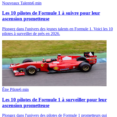
Nouveaux Talents
6
min
Les 10 pilotes de Formule 1 à suivre pour leur
ascension prometteuse
Plongez dans l'univers des jeunes talents en Formule 1. Voici les 10
pilotes à surveiller de près en 2026.
Être Pilote
6
min
Les 10 pilotes de Formule 1 à surveiller pour leur
ascension prometteuse
Plongez dans l'univers des pilotes de Formule 1 prometteurs qui