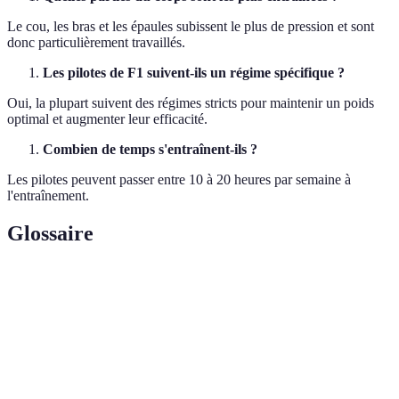
Le cou, les bras et les épaules subissent le plus de pression et sont
donc particulièrement travaillés.
Les pilotes de F1 suivent-ils un régime spécifique ?
Oui, la plupart suivent des régimes stricts pour maintenir un poids
optimal et augmenter leur efficacité.
Combien de temps s'entraînent-ils ?
Les pilotes peuvent passer entre 10 à 20 heures par semaine à
l'entraînement.
Glossaire
Terme
Définition
Mesure de l'accélération ressentie en virages,
Force g
freinages et accélérations.
Capacité du cœur et des poumons à fournir de
Endurance