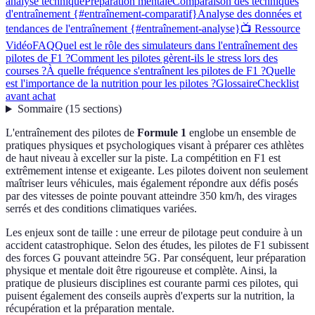
analyse technique
Préparation mentale
Comparaison des techniques
d'entraînement {#entraînement-comparatif}
Analyse des données et
tendances de l'entraînement {#entraînement-analyse}
📺 Ressource
Vidéo
FAQ
Quel est le rôle des simulateurs dans l'entraînement des
pilotes de F1 ?
Comment les pilotes gèrent-ils le stress lors des
courses ?
À quelle fréquence s'entraînent les pilotes de F1 ?
Quelle
est l'importance de la nutrition pour les pilotes ?
Glossaire
Checklist
avant achat
Sommaire
(
15
sections
)
L'entraînement des pilotes de
Formule 1
englobe un ensemble de
pratiques physiques et psychologiques visant à préparer ces athlètes
de haut niveau à exceller sur la piste. La compétition en F1 est
extrêmement intense et exigeante. Les pilotes doivent non seulement
maîtriser leurs véhicules, mais également répondre aux défis posés
par des vitesses de pointe pouvant atteindre 350 km/h, des virages
serrés et des conditions climatiques variées.
Les enjeux sont de taille : une erreur de pilotage peut conduire à un
accident catastrophique. Selon des études, les pilotes de F1 subissent
des forces G pouvant atteindre 5G. Par conséquent, leur préparation
physique et mentale doit être rigoureuse et complète. Ainsi, la
pratique de plusieurs disciplines est courante parmi ces pilotes, qui
puisent également des conseils auprès d'experts sur la nutrition, la
récupération et la préparation mentale.