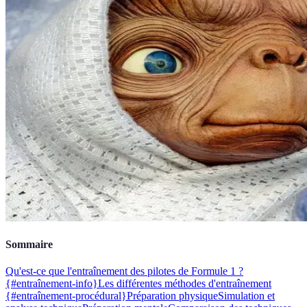
Sommaire
Qu'est-ce que l'entraînement des pilotes de Formule 1 ?
{#entraînement-info}
Les différentes méthodes d'entraînement
{#entraînement-procédural}
Préparation physique
Simulation et