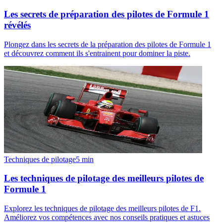
Les secrets de préparation des pilotes de Formule 1
révélés
Plongez dans les secrets de la préparation des pilotes de Formule 1
et découvrez comment ils s'entrainent pour dominer la piste.
Techniques de pilotage
5
min
Les techniques de pilotage des meilleurs pilotes de
Formule 1
Explorez les techniques de pilotage des meilleurs pilotes de F1.
Améliorez vos compétences avec nos conseils pratiques et astuces