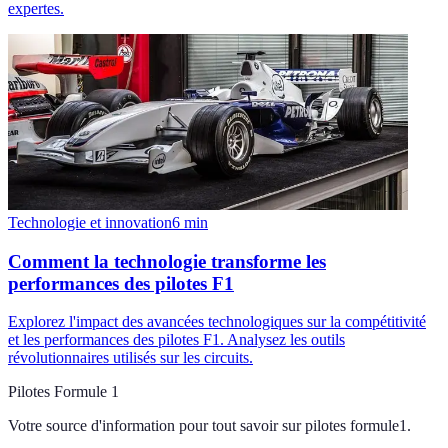
expertes.
Technologie et innovation
6
min
Comment la technologie transforme les
performances des pilotes F1
Explorez l'impact des avancées technologiques sur la compétitivité
et les performances des pilotes F1. Analysez les outils
révolutionnaires utilisés sur les circuits.
Pilotes Formule 1
Votre source d'information pour tout savoir sur
pilotes formule1
.