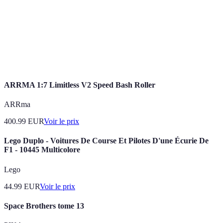
Impact sur
la
Élevé
Critique
performance
Durée
1-2 heures/jour
2-3 heures/séance
ARRMA 1:7 Limitless V2 Speed Bash Roller
ARRma
400.99
EUR
Voir le prix
Lego Duplo - Voitures De Course Et Pilotes D'une Écurie De
F1 - 10445 Multicolore
Lego
44.99
EUR
Voir le prix
Space Brothers tome 13