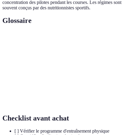
concentration des pilotes pendant les courses. Les régimes sont
souvent conçus par des nutritionnistes sportifs.
Glossaire
Terme
Définition
Accélération ressentie par un corps due à la force de
Force G
gravité durant les courbes lors de la conduite.
Utilisation de technologie pour créer des
Simulation
environnements virtuels d'entraînement.
Capacité à résister à des efforts prolongés sans
Endurance
fatigue excessive.
Checklist avant achat
[ ] Vérifier le programme d'entraînement physique