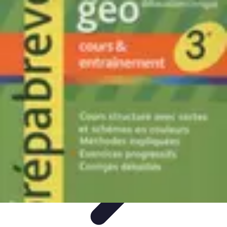
Pilotes Formule 1
techniques de pilotage
Portraits de Pilotes
Carrières de
Pilotes
Circuits
Carrière
Pilotes Formule 1