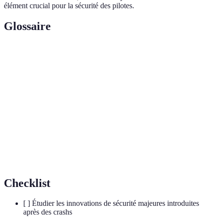
élément crucial pour la sécurité des pilotes.
Glossaire
Terme
Définition
Structure en titane qui renforce la protection de la
Halo
tête du pilote
Cockpit
Design de voiture avec espace de conduite protégé
fermé
Système
Harnais de sécurité qui stabilise la tête et le cou
HANS
Checklist
[ ] Étudier les innovations de sécurité majeures introduites
après des crashs