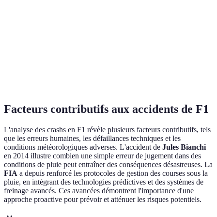
la tête
ré
Système
Prévention des
Ac
2001
HANS
blessures cervicales
un
Absorption
Réduit l'impact de la
In
d'énergie
2000
force G
ob
avancée
Facteurs contributifs aux accidents de F1
L'analyse des crashs en F1 révèle plusieurs facteurs contributifs, tels
que les erreurs humaines, les défaillances techniques et les
conditions météorologiques adverses. L'accident de
Jules Bianchi
en 2014 illustre combien une simple erreur de jugement dans des
conditions de pluie peut entraîner des conséquences désastreuses. La
FIA
a depuis renforcé les protocoles de gestion des courses sous la
pluie, en intégrant des technologies prédictives et des systèmes de
freinage avancés. Ces avancées démontrent l'importance d'une
approche proactive pour prévoir et atténuer les risques potentiels.