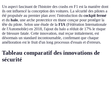
Un aspect fascinant de l'histoire des crashs en F1 est la manière dont
ils ont influencé la conception des voitures. La sécurité des pilotes a
été propulsée au premier plan avec l'introduction du
cockpit fermé
et du
halo
, une arche protectrice en titane conçue pour protéger la
tête du pilote. Selon une étude de la
FIA
(Fédération Internationale
de l'Automobile) en 2018, l'ajout du halo a réduit de 17% le risque
de blessure fatale. Cette innovation, mal reçue initialement, est
désormais un standard incontournable, confirmant que chaque
amélioration est le fruit d'un long processus d'essais et d'erreurs.
Tableau comparatif des innovations de
sécurité
Innovation
Année d'introduction
Effet sur la sécurité
Im
Réduction des
Am
Cockpit
2011
traumatismes aux
si
fermé
membres
la
Protection accrue de
Ac
Halo
2018