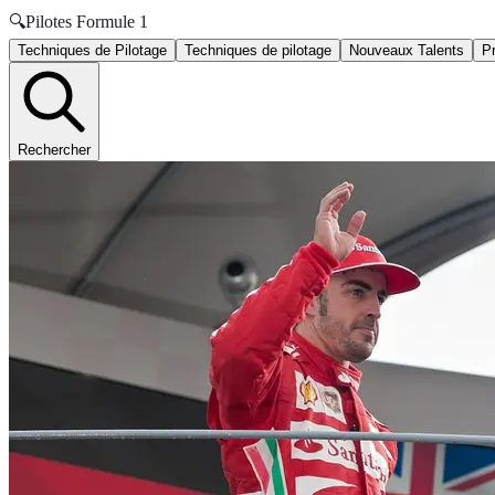
🔍
Pilotes Formule 1
Techniques de Pilotage
Techniques de pilotage
Nouveaux Talents
P
Rechercher