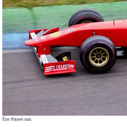
Être Pilote
6
min