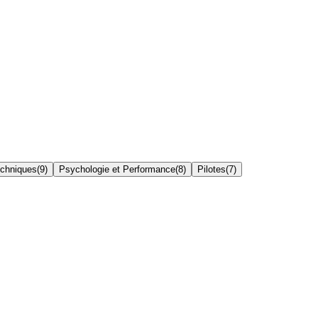
echniques
(
9
)
Psychologie et Performance
(
8
)
Pilotes
(
7
)