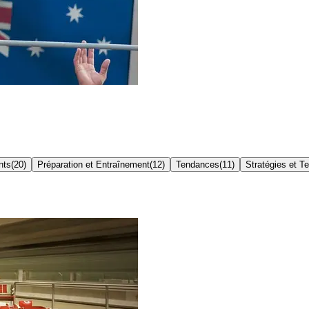
nts
(
20
)
Préparation et Entraînement
(
12
)
Tendances
(
11
)
Stratégies et T