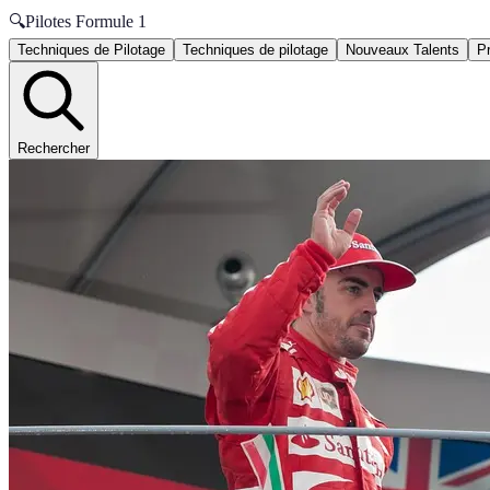
🔍
Pilotes Formule 1
Techniques de Pilotage
Techniques de pilotage
Nouveaux Talents
P
Rechercher