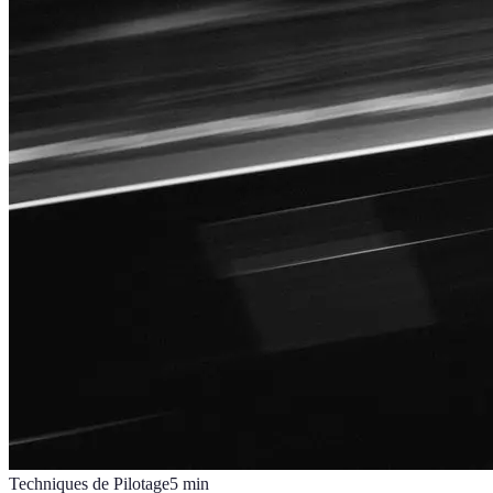
Techniques de Pilotage
5
min