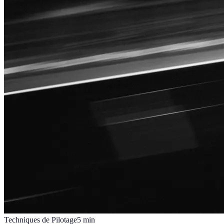
Techniques de Pilotage
5
min