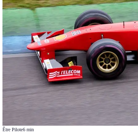
Être Pilote
6
min