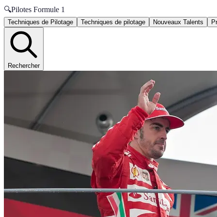
🔍
Pilotes Formule 1
Techniques de Pilotage
Techniques de pilotage
Nouveaux Talents
P
Rechercher