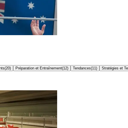
nts
(
20
)
Préparation et Entraînement
(
12
)
Tendances
(
11
)
Stratégies et T