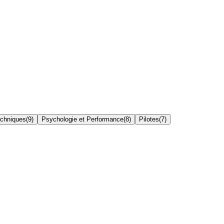
echniques
(
9
)
Psychologie et Performance
(
8
)
Pilotes
(
7
)