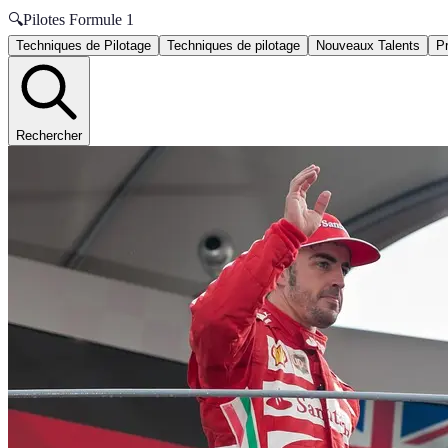
🔍
Pilotes Formule 1
Techniques de Pilotage
Techniques de pilotage
Nouveaux Talents
P
Rechercher