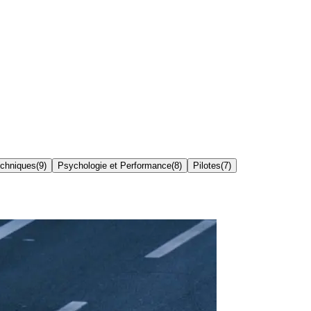
echniques
(
9
)
Psychologie et Performance
(
8
)
Pilotes
(
7
)