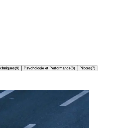
echniques
(
9
)
Psychologie et Performance
(
8
)
Pilotes
(
7
)