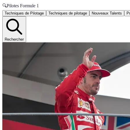
🔍
Pilotes Formule 1
Techniques de Pilotage
Techniques de pilotage
Nouveaux Talents
P
Rechercher